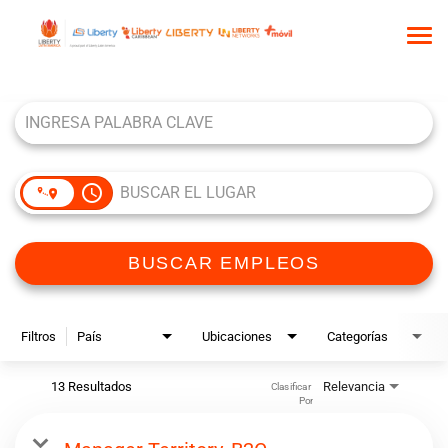
Tog
nav
Job Search Page
INICIO
QUIÉNES SOMOS
NUESTRA CULTURA
access_time
COMUNIDAD DE TALENTO
BUSCAR EMPLEOS
BUSCAR EMPLEOS
Filtros
País
Ubicaciones
Categorías
13 Resultados
Relevancia
Clasificar 
Por