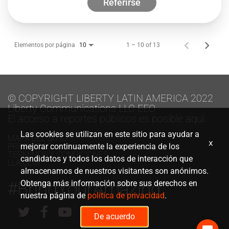
Referirse
Elementos por página
1 – 10 of 13
10
© COPYRIGHT LIBERTY LATIN AMERICA 2022
Liberty Communications LLC EEO
El acceso a reportes públicos es posible aquí.
Las cookies se utilizan en este sitio para ayudar a
MAPA DEL SITIO
x
PRIVACIDAD
mejorar continuamente la experiencia de los
TÉRMINOS Y CONDICIONES
candidatos y todos los datos de interacción que
LLA.COM
almacenamos de nuestros visitantes son anónimos.
#BringYourAmazing
Obtenga más información sobre sus derechos en
nuestra página de
política de privacidad
.
De acuerdo